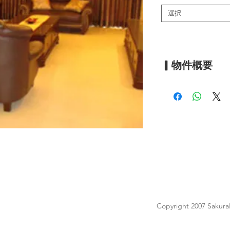
選択
▎物件概要
間取り
坪数
階数
築年数
駐車場
管理人
Copyright 2007 Sakura
床材