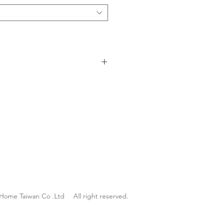
4LDK
58坪
2階
2007年
込み
有り
Home Taiwan Co .Ltd All right reserved.
フローリング、タイル