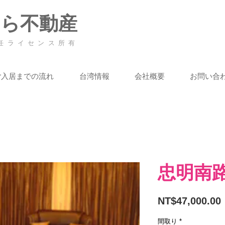
くら不動産
任ライセンス所有
ご入居までの流れ
台湾情報
会社概要
お問い合
忠明南路
NT$47,000.00
間取り
*